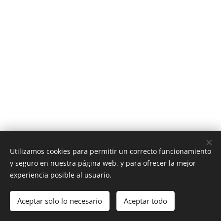
Utilizamos cookies para permitir un correcto funcionamiento
y seguro en nuestra página web, y para ofrecer la mejor
experiencia posible al usuario.
©2026 Leaders Mobles Juvenils, c/Mossèn Ritort i Faus 25-B, 43002
TARRAGONA |
977 24 49 19
Aceptar solo lo necesario
Aceptar todo
info@leadersjuvenils.com
Cookies